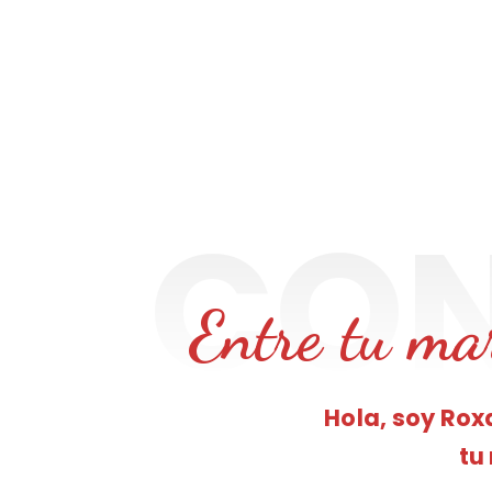
Entre tu mar
Hola, soy Ro
tu