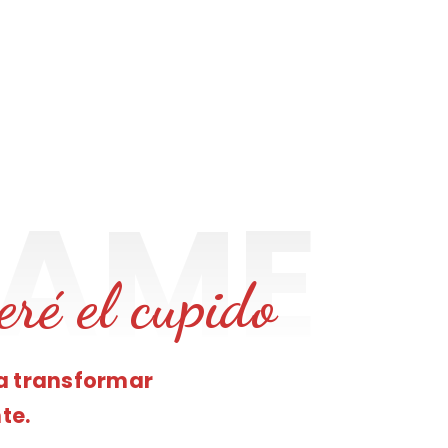
eré el cupido
a transformar
te.