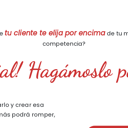
tu cliente te elija por encima
ue
de tu 
competencia?
al! Hagámoslo p
lo y crear esa
más podrá romper,