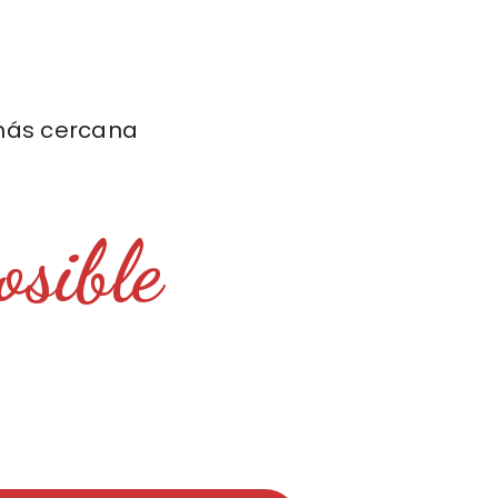
más cercana
osible